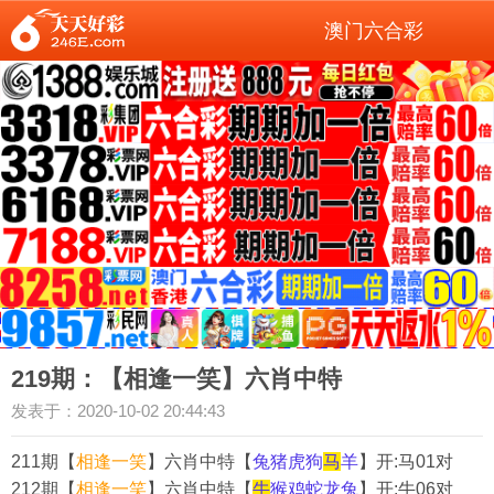
澳门六合彩
219期：【相逢一笑】六肖中特
发表于：2020-10-02 20:44:43
211期【
相逢一笑
】六肖中特【
兔猪虎狗
马
羊
】开:马01对
212期【
相逢一笑
】六肖中特【
牛
猴鸡蛇龙兔
】开:牛06对