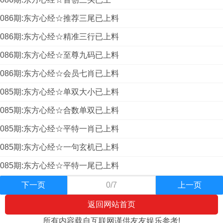
086期:东方心经☆推荐三尾已上料
086期:东方心经☆精准三行已上料
086期:东方心经☆至尊九码已上料
086期:东方心经☆会员七肖已上料
085期:东方心经☆单双大小已上料
085期:东方心经☆合数单双已上料
085期:东方心经☆平特一肖已上料
085期:东方心经☆一句玄机已上料
085期:东方心经☆平特一尾已上料
下一页
0/7
上一页
返回网站首页
所有内容载自互联网谨供友友娱乐参考!