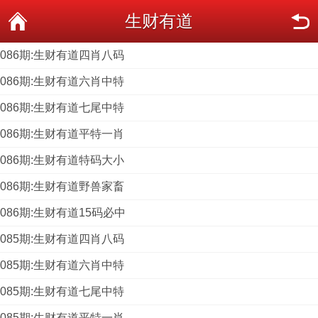
生财有道
086期:生财有道四肖八码
086期:生财有道六肖中特
086期:生财有道七尾中特
086期:生财有道平特一肖
086期:生财有道特码大小
086期:生财有道野兽家畜
086期:生财有道15码必中
085期:生财有道四肖八码
085期:生财有道六肖中特
085期:生财有道七尾中特
085期:生财有道平特一肖