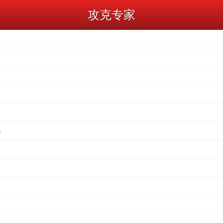
攻克专家
玛