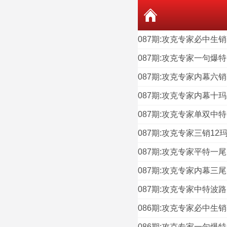
087期:攻克专家必中生销
087期:攻克专家一句爆特
087期:攻克专家内幕六销
087期:攻克专家内幕十玛
087期:攻克专家单双中特
087期:攻克专家三销12
087期:攻克专家平特一尾
087期:攻克专家内幕三尾
087期:攻克专家中特波路
086期:攻克专家必中生销
086期:攻克专家一句爆特