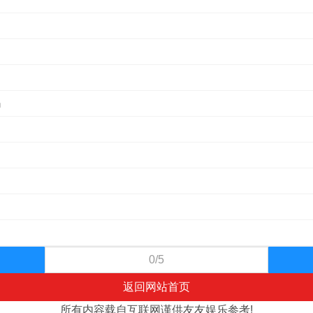
玛
0/5
返回网站首页
所有内容载自互联网谨供友友娱乐参考!