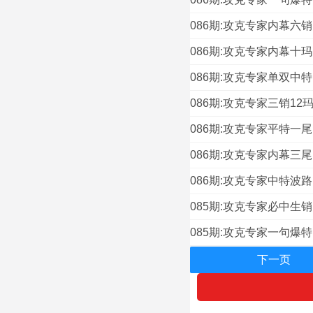
086期:攻克专家内幕六销
086期:攻克专家内幕十玛
086期:攻克专家单双中特
086期:攻克专家三销12
086期:攻克专家平特一尾
086期:攻克专家内幕三尾
086期:攻克专家中特波路
085期:攻克专家必中生销
085期:攻克专家一句爆特
下一页