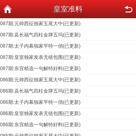
皇室准料
087期:元帅西征独家五尾大中(已更新)
087期:县长福气四柱金牌五玛(已更新)
087期:太子内幕独家平特一俏(已更新)
087期:皇室独家发表无错包围(已更新)
087期:东宫精选一句解特好料(已更新)
086期:元帅西征独家五尾大中(已更新)
086期:县长福气四柱金牌五玛(已更新)
086期:太子内幕独家平特一俏(已更新)
086期:皇室独家发表无错包围(已更新)
086期:东宫精选一句解特好料(已更新)
085期:元帅西征独家五尾大中(已更新)