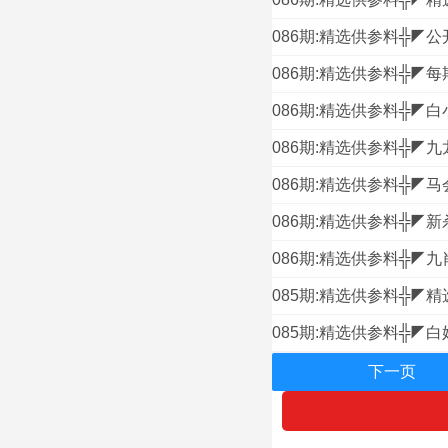
086期:精选供参料╬◤
086期:精选供参料╬◤
086期:精选供参料╬◤
086期:精选供参料╬◤
086期:精选供参料╬◤
086期:精选供参料╬◤
086期:精选供参料╬◤
085期:精选供参料╬◤
085期:精选供参料╬◤
下一页