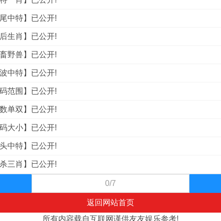
六尾中特】已公开!
前后生肖】已公开!
家畜野兽】已公开!
二波中特】已公开!
特码范围】已公开!
合数单双】已公开!
特码大小】已公开!
三头中特】已公开!
绝杀三肖】已公开!
0/7
返回网站首页
所有内容载自互联网谨供友友娱乐参考!