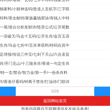
合独家料/小财神送码/曾道人玄机字/三字联
中特料/美女献特/家族赢钱密诀/有钱人中特
肖一尾/港台分析发财诗/怪异公式/公开尾数
仙一语破天/马会十五码/公开生肖/金言玉语
出生肖/马会七肖中/五肖单双料/特码在其中
版足球报/传说三件宝/七剑下天山/六合圣旨
禁肖/开门见山/十三陵杀肖/香港一句定生肖
/特一玄/禁合/智力金/第一手/一份杀肖料
料/香港仔看码/钟离子禁肖/打油诗/门联诗
0/26
返回网站首页
所有内容载自互联网谨供友友娱乐参考!