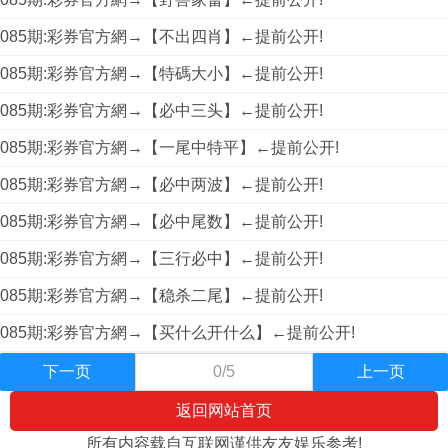
085期:彩券官方網→【不出四肖】←提前公开!
085期:彩券官方網→【特碼大小】←提前公开!
085期:彩券官方網→【必中三头】←提前公开!
085期:彩券官方網→【一尾中特平】←提前公开!
085期:彩券官方網→【必中两波】←提前公开!
085期:彩券官方網→【必中尾数】←提前公开!
085期:彩券官方網→【三行必中】←提前公开!
085期:彩券官方網→【稳杀二尾】←提前公开!
085期:彩券官方網→【买什么开什么】←提前公开!
下一页
0/5
上一页
返回网站首页
所有内容载自互联网谨供友友娱乐参考!