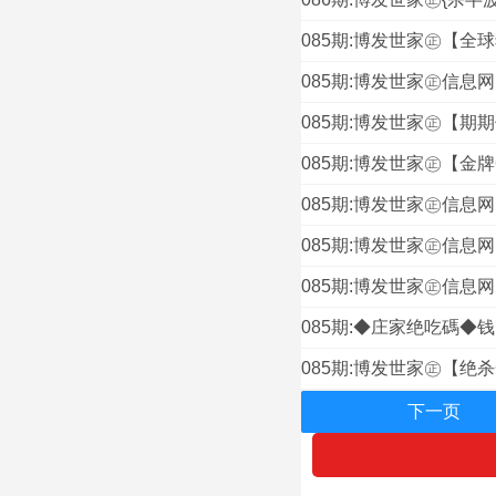
085期:博发世家㊣【全
085期:博发世家㊣信息
085期:博发世家㊣【期
085期:博发世家㊣【金
085期:博发世家㊣信息
085期:博发世家㊣信息
085期:博发世家㊣信息
085期:◆庄家绝吃碼◆钱
085期:博发世家㊣【绝杀
下一页