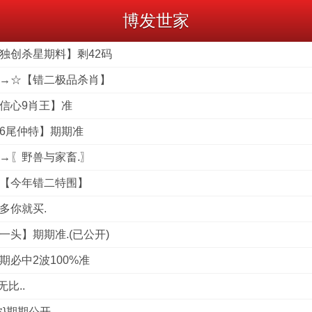
博发世家
球独创杀星期料】剩42码
网→☆【错二极品杀肖】
期信心9肖王】准
牌6尾仲特】期期准
网→〖野兽与家畜.〗
网【今年错二特围】
多你就买.
一头】期期准.(已公开)
期必中2波100%准
无比..
波}期期公开