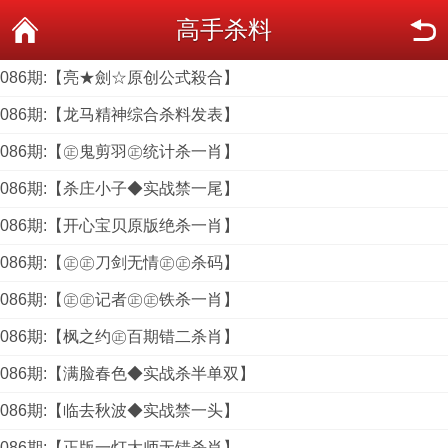
高手杀料
086期:【亮★劍☆原创公式殺合】
086期:【龙马精神综合杀料发表】
086期:【㊣鬼剪羽㊣统计杀一肖】
086期:【杀庄小子◆实战禁一尾】
086期:【开心宝贝原版绝杀一肖】
086期:【㊣㊣刀剑无情㊣㊣杀码】
086期:【㊣㊣记者㊣㊣铁杀一肖】
086期:【枫之约㊣百期错二杀肖】
086期:【满脸春色◆实战杀半单双】
086期:【临去秋波◆实战禁一头】
086期:【正版一灯大师无错杀肖】