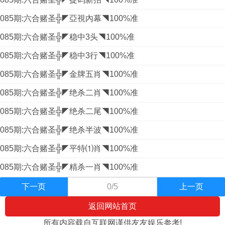
085期:六合赌圣╬◤亞視內幕◥100%准
085期:六合赌圣╬◤稳中3头◥100%准
085期:六合赌圣╬◤稳中3行◥100%准
085期:六合赌圣╬◤金牌五肖◥100%准
085期:六合赌圣╬◤绝杀二肖◥100%准
085期:六合赌圣╬◤绝杀二尾◥100%准
085期:六合赌圣╬◤绝杀半波◥100%准
085期:六合赌圣╬◤平特⑴肖◥100%准
085期:六合赌圣╬◤精杀一肖◥100%准
下一页
0/5
上一页
返回网站首页
所有内容载自互联网谨供友友娱乐参考!