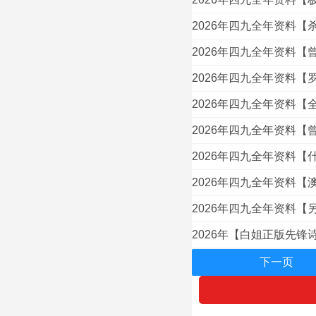
2026年四九全年资料【杀一
2026年四九全年资料【曾道
2026年四九全年资料【罗大
2026年四九全年资料【全年
2026年四九全年资料【曾道
2026年四九全年资料【什么
2026年四九全年资料【澳门
2026年四九全年资料【另
2026年【白姐正版先锋诗】(
下一页