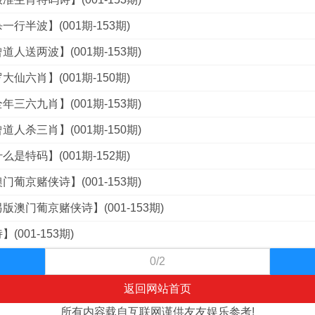
行半波】(001期-153期)
人送两波】(001期-153期)
仙六肖】(001期-150期)
三六九肖】(001期-153期)
人杀三肖】(001期-150期)
是特码】(001期-152期)
葡京赌侠诗】(001-153期)
版澳门葡京赌侠诗】(001-153期)
001-153期)
0/2
返回网站首页
所有内容载自互联网谨供友友娱乐参考!