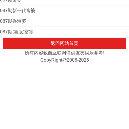
087期新一代富婆
087期香港婆
087期(新版)富婆
返回网站首页
所有内容载自互联网谨供友友娱乐参考!
CopyRight@2006-2026