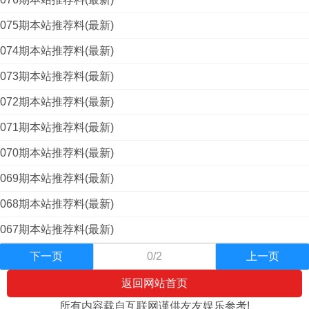
075期本站推荐料(最新)
074期本站推荐料(最新)
073期本站推荐料(最新)
072期本站推荐料(最新)
071期本站推荐料(最新)
070期本站推荐料(最新)
069期本站推荐料(最新)
068期本站推荐料(最新)
067期本站推荐料(最新)
下一页
0/2
上一页
返回网站首页
所有内容载自互联网谨供友友娱乐参考!