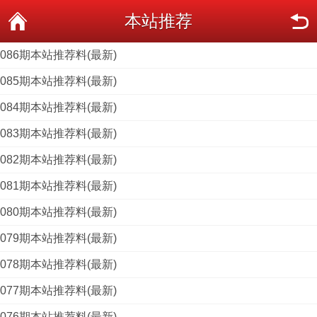
本站推荐
086期本站推荐料(最新)
085期本站推荐料(最新)
084期本站推荐料(最新)
083期本站推荐料(最新)
082期本站推荐料(最新)
081期本站推荐料(最新)
080期本站推荐料(最新)
079期本站推荐料(最新)
078期本站推荐料(最新)
077期本站推荐料(最新)
076期本站推荐料(最新)