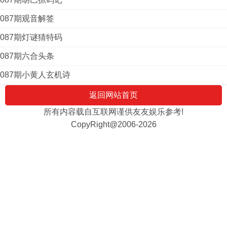
087期观音解签
087期灯谜猜特码
087期六合头条
087期小黄人玄机诗
返回网站首页
所有内容载自互联网谨供友友娱乐参考!
CopyRight@2006-2026