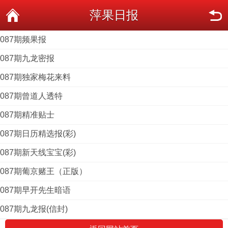
萍果日报
087期频果报
087期九龙密报
087期独家梅花来料
087期曾道人透特
087期精准贴士
087期日历精选报(彩)
087期新天线宝宝(彩)
087期葡京赌王（正版）
087期早开先生暗语
087期九龙报(信封)