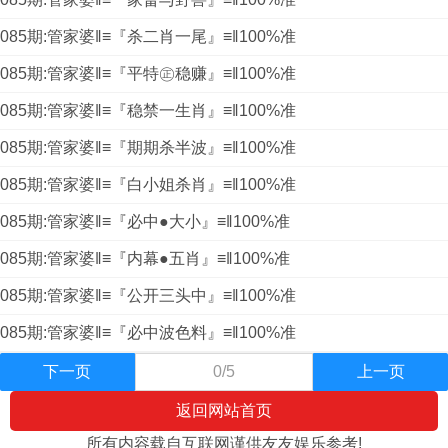
085期:管家婆‖≡『杀二肖一尾』≡‖100%准
085期:管家婆‖≡『平特㊣稳赚』≡‖100%准
085期:管家婆‖≡『稳禁一生肖』≡‖100%准
085期:管家婆‖≡『期期杀半波』≡‖100%准
085期:管家婆‖≡『白小姐杀肖』≡‖100%准
085期:管家婆‖≡『必中●大小』≡‖100%准
085期:管家婆‖≡『内幕●五肖』≡‖100%准
085期:管家婆‖≡『公开三头中』≡‖100%准
085期:管家婆‖≡『必中波色料』≡‖100%准
下一页
0/5
上一页
返回网站首页
所有内容载自互联网谨供友友娱乐参考!