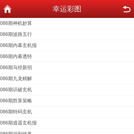
幸运彩图
086期神机妙算
086期波路五行
086期内幕玄机报
086期内幕透特
086期马经新招
086期九龙精解
086期识破玄机
086期胜算策略
086期特码玄机
086期逍遥玄机报
086期福利传真