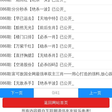
086期:分分秒杀【绝杀一波】已公开_
086期:【早已远去】【天地中特】已公开_
086期:【黯然无光】【前后生肖】已公开_
086期:【楼门口排】【必杀一肖】已公开_
086期:【万紫千红】【稳杀一肖】已公开_
086期:【直抒胸臆】【无错杀肖】已公开_
086期:【空港股份】【必杀⑸码】已公开_
086期:富可敌国全网最强单双主三肖━━用心打造的强料,放心跟
086期:【无敌杀手】【绝杀半波】已公开_
下一页
0/41
上一页
返回网站首页
所有内容载自互联网谨供友友娱乐参考!