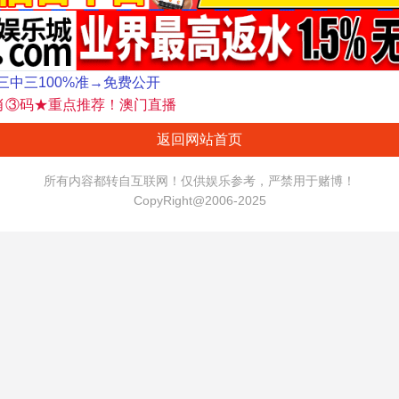
三中三100%准→免费公开
肖③码★重点推荐！澳门直播
返回网站首页
所有内容都转自互联网！仅供娱乐参考，严禁用于赌博！
CopyRight@2006-2025