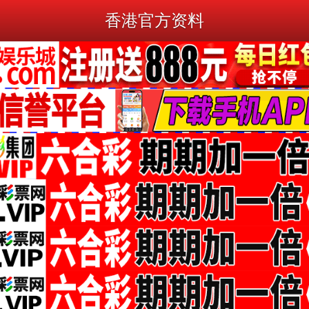
香港官方资料