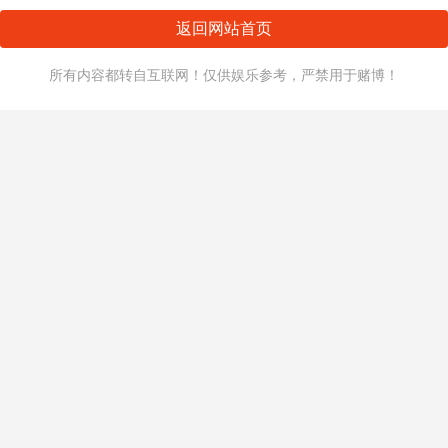
返回网站首页
所有内容都转自互联网！仅供娱乐参考，严禁用于赌博！