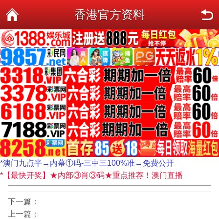
香港官方资料
*澳门九点半→内幕①码-三中三100%准→免费公开
*【最快开奖】★内部③肖③码★重点推荐！澳门直播
下一篇：
上一篇：