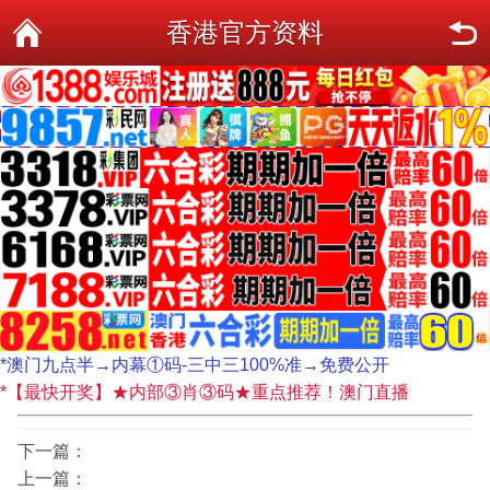
香港官方资料
*澳门九点半→内幕①码-三中三100%准→免费公开
*【最快开奖】★内部③肖③码★重点推荐！澳门直播
下一篇：
上一篇：