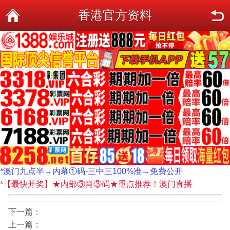
香港官方资料
*澳门九点半→内幕①码-三中三100%准→免费公开
*【最快开奖】★内部③肖③码★重点推荐！澳门直播
下一篇：
上一篇：