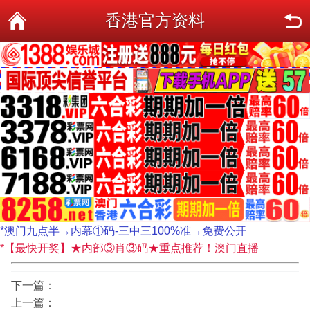
香港官方资料
*澳门九点半→内幕①码-三中三100%准→免费公开
*【最快开奖】★内部③肖③码★重点推荐！澳门直播
下一篇：
上一篇：