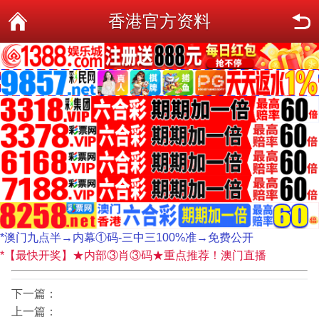
香港官方资料
*澳门九点半→内幕①码-三中三100%准→免费公开
*【最快开奖】★内部③肖③码★重点推荐！澳门直播
下一篇：
上一篇：