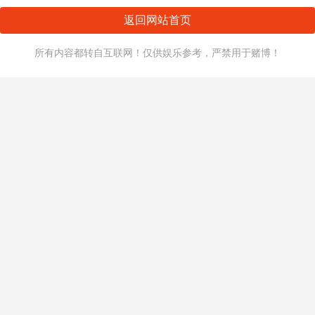
返回网站首页
所有内容都转自互联网！仅供娱乐参考，严禁用于赌博！