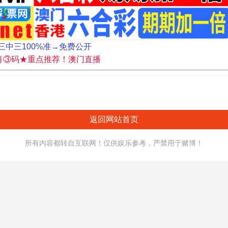
三中三100%准→免费公开
肖③码★重点推荐！澳门直播
返回网站首页
所有内容都转自互联网！仅供娱乐参考，严禁用于赌博！