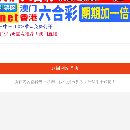
三中三100%准→免费公开
肖③码★重点推荐！澳门直播
返回网站首页
所有内容都转自互联网！仅供娱乐参考，严禁用于赌博！