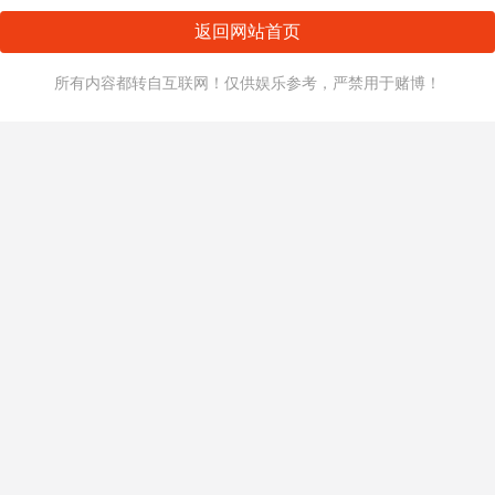
返回网站首页
所有内容都转自互联网！仅供娱乐参考，严禁用于赌博！