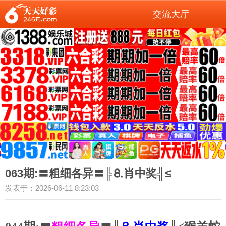
交流大厅
063期:〓粗细各异〓╠⒏肖中奖╣≤
发表于：2026-06-11 8:23:03