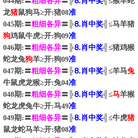
044期:〓
粗细各异
〓╠
⒏肖中奖
╣≤猴羊蛇
龙
猪
鼠狗马≥开:猪08
准
045期:〓
粗细各异
〓╠
⒏肖中奖
╣≤马羊猪
狗
鸡鼠牛虎≥开:狗09
准
046期:〓
粗细各异
〓╠
⒏肖中奖
╣≤猪鸡猴
蛇龙兔
狗
羊≥开:狗09
准
047期:〓
粗细各异
〓╠
⒏肖中奖
╣≤羊马
兔
牛鼠虎龙猴≥开:兔04
准
048期:〓
粗细各异
〓╠
⒏肖中奖
╣≤
马
羊猴
蛇龙虎兔牛≥开:马49
准
049期:〓
粗细各异
〓╠
⒏肖中奖
╣≤牛虎
猪
鼠龙蛇马羊≥开:猪08
准