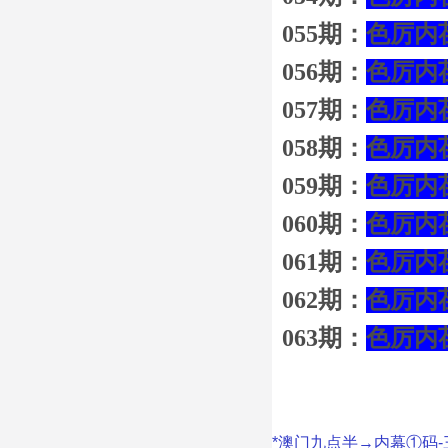
055期：
色厉内
056期：
色厉内
057期：
色厉内
058期：
色厉内
059期：
色厉内
060期：
色厉内
061期：
色厉内
062期：
色厉内
063期：
色厉内
*澳门九点半→内幕①码-