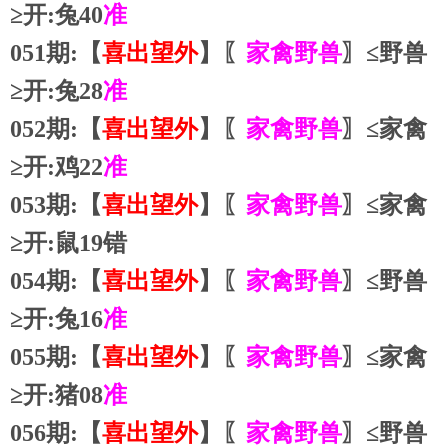
≥开:兔40
准
051期:【
喜出望外
】〖
家禽野兽
〗≤野兽
≥开:兔28
准
052期:【
喜出望外
】〖
家禽野兽
〗≤家禽
≥开:鸡22
准
053期:【
喜出望外
】〖
家禽野兽
〗≤家禽
≥开:鼠19错
054期:【
喜出望外
】〖
家禽野兽
〗≤野兽
≥开:兔16
准
055期:【
喜出望外
】〖
家禽野兽
〗≤家禽
≥开:猪08
准
056期:【
喜出望外
】〖
家禽野兽
〗≤野兽