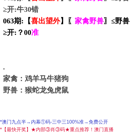
≥开:牛30错
063期:【
喜出望外
】〖
家禽野兽
〗≤野兽
≥开:？00
准
.
家禽：鸡羊马牛猪狗
野兽：猴蛇龙兔虎鼠
*澳门九点半→内幕①码-三中三100%准→免费公开
*【最快开奖】★内部③肖③码★重点推荐！澳门直播