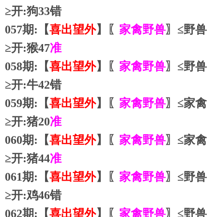
≥开:狗33错
057期:【
喜出望外
】〖
家禽野兽
〗≤野兽
≥开:猴47
准
058期:【
喜出望外
】〖
家禽野兽
〗≤野兽
≥开:牛42错
059期:【
喜出望外
】〖
家禽野兽
〗≤家禽
≥开:猪20
准
060期:【
喜出望外
】〖
家禽野兽
〗≤家禽
≥开:猪44
准
061期:【
喜出望外
】〖
家禽野兽
〗≤野兽
≥开:鸡46错
062期:【
喜出望外
】〖
家禽野兽
〗≤野兽