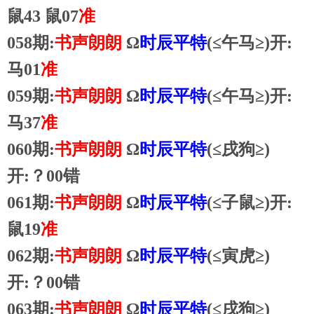
鼠43 鼠07
准
058期:
书声朗朗
Ω
时辰平特
(≤午马≥)开:
马01
准
059期:
书声朗朗
Ω
时辰平特
(≤午马≥)开:
马37
准
060期:
书声朗朗
Ω
时辰平特
(≤戌狗≥)
开:？00错
061期:
书声朗朗
Ω
时辰平特
(≤子鼠≥)开:
鼠19
准
062期:
书声朗朗
Ω
时辰平特
(≤寅虎≥)
开:？00错
063期:
书声朗朗
Ω
时辰平特
(≤戌狗≥)