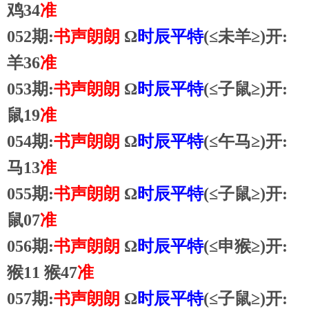
鸡34
准
052期:
书声朗朗
Ω
时辰平特
(≤未羊≥)开:
羊36
准
053期:
书声朗朗
Ω
时辰平特
(≤子鼠≥)开:
鼠19
准
054期:
书声朗朗
Ω
时辰平特
(≤午马≥)开:
马13
准
055期:
书声朗朗
Ω
时辰平特
(≤子鼠≥)开:
鼠07
准
056期:
书声朗朗
Ω
时辰平特
(≤申猴≥)开:
猴11 猴47
准
057期:
书声朗朗
Ω
时辰平特
(≤子鼠≥)开: