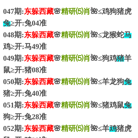
047期:
东躲西藏
🌸
精研⑸肖
🌺≤鸡狗猪虎
兔
≥开:兔04准
048期:
东躲西藏
🌸
精研⑸肖
🌺≤龙猴蛇
马
鸡≥开:马49准
049期:
东躲西藏
🌸
精研⑸肖
🌺≤狗鸡
猪
羊
鼠≥开:猪08准
050期:
东躲西藏
🌸
精研⑸肖
🌺≤羊龙狗
兔
猪≥开:兔40准
051期:
东躲西藏
🌸
精研⑸肖
🌺≤猪鸡鼠
兔
狗≥开:兔28准
052期:
东躲西藏
🌸
精研⑸肖
🌺≤羊
鸡
猪虎