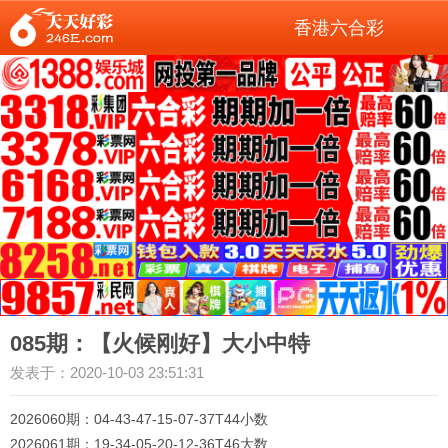
香港六合彩
085期：【火候刚好】大小中特
发表于：2020-10-03 23:51:31
2026060期：04-43-47-15-07-37T44小数
2026061期：19-34-05-20-12-36T46大数