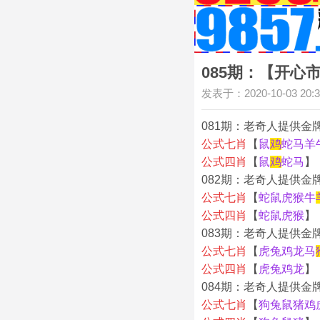
085期：【开心
发表于：2020-10-03 20:3
081期：老奇人提供金
公式七肖
【
鼠
鸡
蛇马羊
公式四肖
【
鼠
鸡
蛇马
】
082期：老奇人提供金
公式七肖
【
蛇鼠虎猴牛
公式四肖
【
蛇鼠虎猴
】
083期：老奇人提供金
公式七肖
【
虎兔鸡龙马
公式四肖
【
虎兔鸡龙
】
084期：老奇人提供金
公式七肖
【
狗兔鼠猪鸡