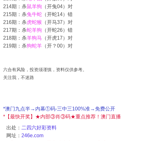
214期：杀
鼠羊狗
（开兔04）对
215期：杀
兔牛蛇
（开蛇14）错
216期：杀
虎蛇猴
（开马37）对
217期：杀
蛇羊狗
（开蛇26）错
218期：杀
羊狗马
（开虎17）对
219期：杀
狗蛇羊
（开？00）对
六合有风险，投资须谨慎，资料仅供参考。
关注我，不迷路
*澳门九点半→内幕①码-三中三100%准→免费公开
*【最快开奖】★内部③肖③码★重点推荐！澳门直播
出处：
二四六好彩资料
网址：
246e.com